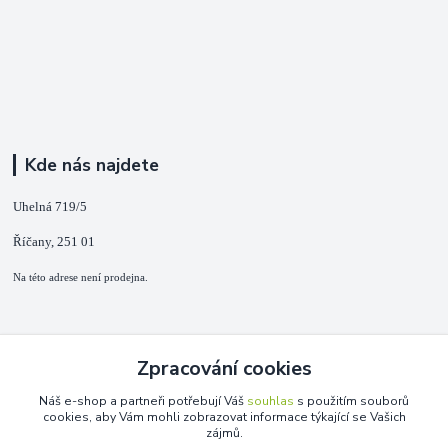
Kde nás najdete
Uhelná 719/5
Říčany, 251 01
Na této adrese není prodejna.
Kontakty
Zpracování cookies
+420 725 889 873
Náš e-shop a partneři potřebují Váš
souhlas
s použitím souborů
(Po-Ne, 9-18 hod.)
cookies, aby Vám mohli zobrazovat informace týkající se Vašich
zájmů.