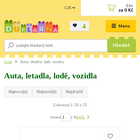
0
ks
CZK
za
0 Kč
Menu
Hledat
Úvod
Auta, letadla, lodě, vozidla
Auta, letadla, lodě, vozidla
Nejnovější
Nejlevnější
Nejdražší
Zobrazuji 1-20 z 72
strana
z 4
další