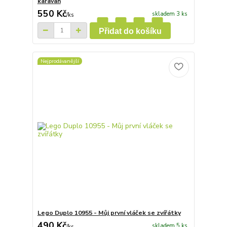
karavan
550 Kč
skladem 3 ks
/
ks
Přidat do košíku
Nejprodávanější
Lego Duplo 10955 - Můj první vláček se zvířátky
490 Kč
skladem 5 ks
/
ks