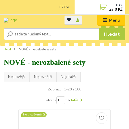
0
ks
CZK
za
0 Kč
Menu
Hledat
Úvod
NOVÉ - nerozbalené sety
NOVÉ - nerozbalené sety
Nejnovější
Nejlevnější
Nejdražší
Zobrazuji 1-20 z 106
strana
z 6
další
Nejprodávanější