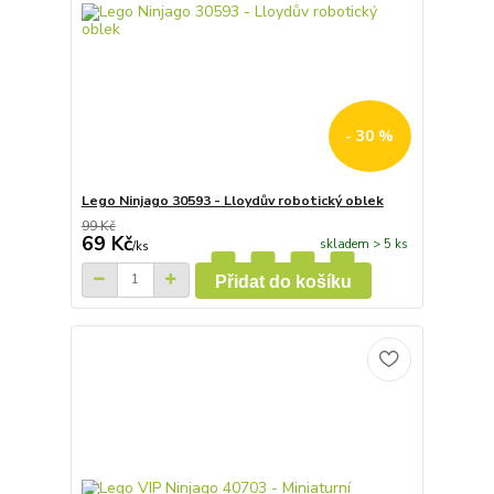
- 30 %
Lego Ninjago 30593 - Lloydův robotický oblek
99 Kč
69 Kč
skladem > 5 ks
/
ks
Přidat do košíku