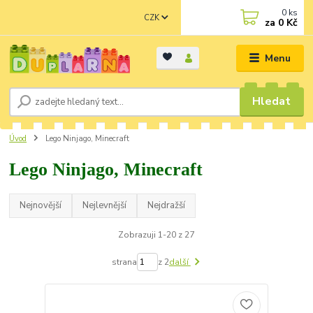
0
ks
CZK
za
0 Kč
Menu
Hledat
Úvod
Lego Ninjago, Minecraft
Lego Ninjago, Minecraft
Nejnovější
Nejlevnější
Nejdražší
Zobrazuji 1-20 z 27
strana
z 2
další