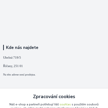
Kde nás najdete
Uhelná 719/5
Říčany, 251 01
Na této adrese není prodejna.
Kontakty
Zpracování cookies
+420 725 889 873
Náš e-shop a partneři potřebují Váš
souhlas
s použitím souborů
(Po-Ne, 9-18 hod.)