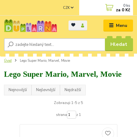
0
ks
CZK
za
0 Kč
Menu
Hledat
Úvod
Lego Super Mario, Marvel, Movie
Lego Super Mario, Marvel, Movie
Nejnovější
Nejlevnější
Nejdražší
Zobrazuji 1-5 z 5
strana
z 1