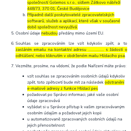
společností Golemos s.r.o., sídlem Zátkovo nábřeží
448/73, 370 01, České Budějovice
Případně další poskytovatelé zpracovatelských
softwarů, služeb a aplikací, které však v současné
době společnost nevyužívá.
Osobní údaje
nebudou
předány mimo území EU.
Souhlas se zpracováním lze vzít kdykoliv zpět, a to
zasláním emailu na kontaktní adresu ..……………. s žádostí o
odhlášení, nebo kliknutím v obdrženém mailu Hlídacího psa
.
Vezměte, prosíme, na vědomí, že podle Nařízení máte právo:
vzít souhlas se zpracováním osobních údajů kdykoliv
zpět, toto zpětvzetí bude mít za následek
odstranění
e-mailové adresy z funkce Hlídací pes
požadovat po Správci informaci, jaké vaše osobní
údaje zpracovává
vyžádat si u Správce přístup k vašim zpracovávaným
osobním údajům a požadovat jejich kopii
u automatizovaně zpracovaných osobních údajů na
jejich přenositelnost