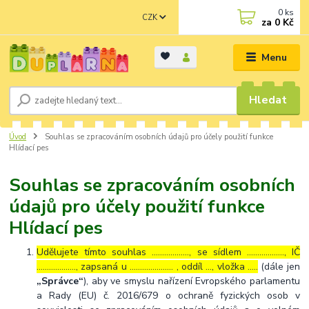
0
ks
CZK
za
0 Kč
Menu
Hledat
Úvod
Souhlas se zpracováním osobních údajů pro účely použití funkce
Hlídací pes
Souhlas se zpracováním osobních
údajů pro účely použití funkce
Hlídací pes
Udělujete tímto souhlas ……………..., se sídlem ………………, IČ
………………., zapsaná u ………………… , oddíl …, vložka …..
(dále jen
„Správce“
), aby ve smyslu nařízení Evropského parlamentu
a Rady (EU) č. 2016/679 o ochraně fyzických osob v