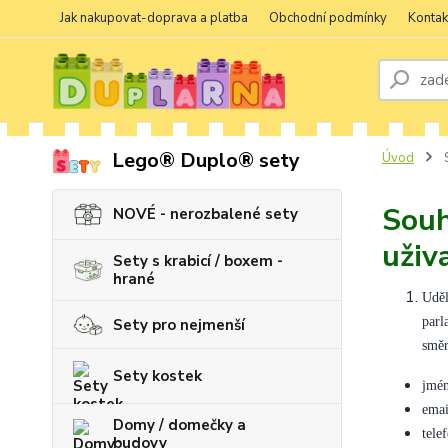
Jak nakupovat-doprava a platba
Obchodní podmínky
Kontak
Lego® Duplo® sety
Úvod
S
Souh
NOVÉ - nerozbalené sety
uživ
Sety s krabicí / boxem -
hrané
Uděl
parl
Sety pro nejmenší
směr
Sety kostek
jmén
emai
Domy / domečky a
tele
budovy