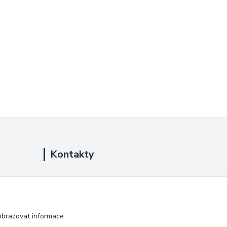
Kontakty
+420 725 889 873
(Po-Ne, 9-18 hod.)
info@duplarna.cz
obrazovat informace