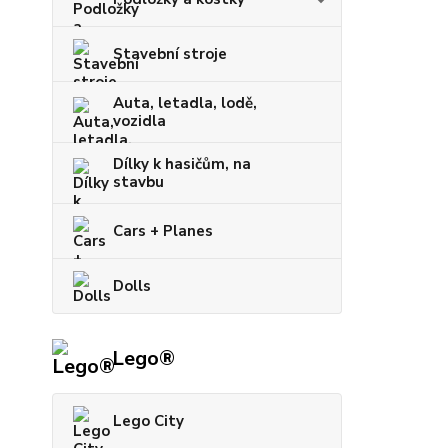
Stavební stroje
Auta, letadla, lodě,
vozidla
Dílky k hasičům, na
stavbu
Cars + Planes
Dolls
Lego®
Lego City