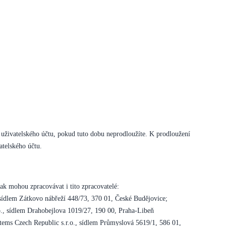
e uživatelského účtu, pokud tuto dobu neprodloužíte. K prodloužení
atelského účtu.
k mohou zpracovávat i tito zpracovatelé:
 sídlem Zátkovo nábřeží 448/73, 370 01, České Budějovice;
o., sídlem Drahobejlova 1019/27, 190 00, Praha-Libeň
tems Czech Republic s.r.o., sídlem Průmyslová 5619/1, 586 01,