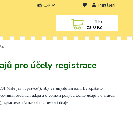
Přihlášení
CZK
0
ks
za
0 Kč
čtu
jů pro účely registrace
091 (dále jen „Správce“), aby ve smyslu nařízení Evropského
acováním osobních údajů a o volném pohybu těchto údajů a o zrušení
, zpracovával/a následující osobní údaje: