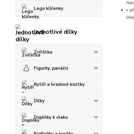
Naří
Lego klíčenky
v př
údaj
Jednotlivé dílky
Zvířátka
Figurky, panáčci
Rytíři a hradové kostky
Dílky
Doplňky k vlaku
Podložky a kostky