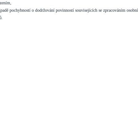
zením,
ípadě pochybností o dodržování povinností souvisejících se zpracováním osobn
ů.