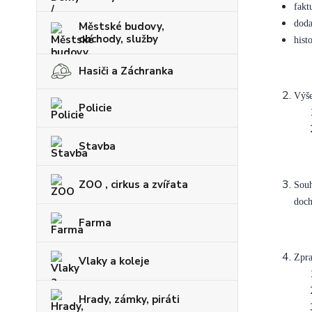
fakt
doda
Městské budovy,
obchody, služby
hist
Hasiči a Záchranka
Výše
Policie
Stavba
ZOO , cirkus a zvířata
Souh
doch
Farma
Zpra
Vlaky a koleje
Hrady, zámky, piráti