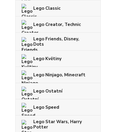
Lego Classic
Lego Creator, Technic
Lego Friends, Disney,
Dots
Lego Květiny
Lego Ninjago, Minecraft
Lego Ostatní
Lego Speed
Lego Star Wars, Harry
Potter