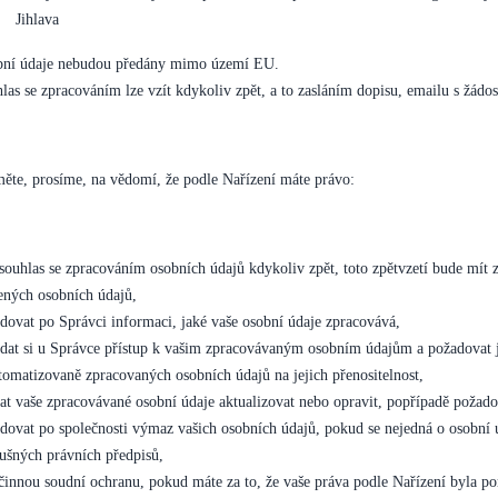
Jihlava
ní údaje nebudou předány mimo území EU.
las se zpracováním lze vzít kdykoliv zpět, a to zasláním dopisu, emailu s žádos
ěte, prosíme, na vědomí, že podle Nařízení máte právo:
 souhlas se zpracováním osobních údajů kdykoliv zpět, toto zpětvzetí bude mít z
ených osobních údajů,
dovat po Správci informaci, jaké vaše osobní údaje zpracovává,
dat si u Správce přístup k vašim zpracovávaným osobním údajům a požadovat j
tomatizovaně zpracovaných osobních údajů na jejich přenositelnost,
at vaše zpracovávané osobní údaje aktualizovat nebo opravit, popřípadě požado
dovat po společnosti výmaz vašich osobních údajů, pokud se nejedná o osobní 
lušných právních předpisů,
činnou soudní ochranu, pokud máte za to, že vaše práva podle Nařízení byla po