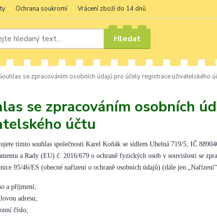
ty
Ochrana soukromí
Vrácení zboží do 14 dnů
Hledat
ouhlas se zpracováním osobních údajů pro účely registrace uživatelského ú
las se zpracováním osobních úda
atelského účtu
ujete tímto souhlas společnosti Karel Koňák se sídlem Uhelná 719/5, IČ 88904
amentu a Rady (EU) č. 2016/679 o ochraně fyzických osob v souvislosti se zpr
nice 95/46/ES (obecné nařízení o ochraně osobních údajů) (dále jen „Nařízení“)
o a příjmení;
lovou adresu;
fonní číslo;