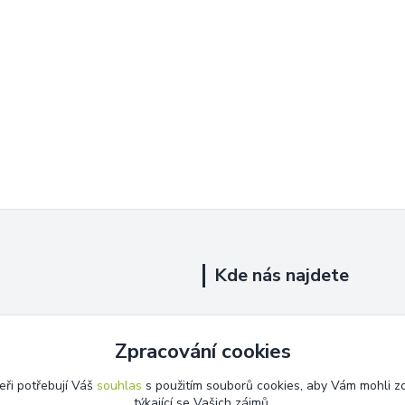
Kde nás najdete
Uhelná 719/5
Zpracování cookies
Říčany, 251 01
eři potřebují Váš
souhlas
s použitím souborů cookies, aby Vám mohli z
Na této adrese není prodejna.
týkající se Vašich zájmů.