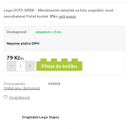
Lego DOTS 30556 - Minirámeček rámeček na foto originální, nové -
nerozbalené Počet kostek: 85ks
celý popis
Dostupnost
skladem > 5 ks
Nejsme plátci DPH
79 Kč
/
ks
Přidat do košíku
Číslo produktu:
K30556
Hlídat cenu / dostupnost
Do oblíbených
Originální Lego Duplo