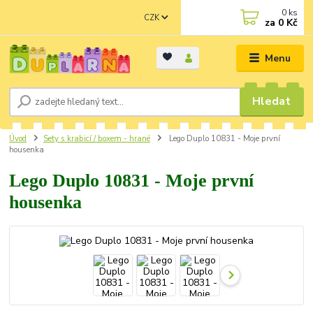
0
ks
CZK
za
0 Kč
Menu
Hledat
Úvod
Sety s krabicí / boxem - hrané
Lego Duplo 10831 - Moje první
housenka
Lego Duplo 10831 - Moje první
housenka