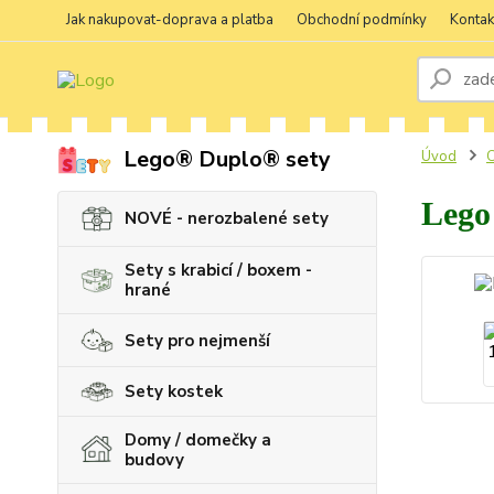
Jak nakupovat-doprava a platba
Obchodní podmínky
Kontak
Lego® Duplo® sety
Úvod
C
Lego
NOVÉ - nerozbalené sety
Sety s krabicí / boxem -
hrané
Sety pro nejmenší
Sety kostek
Domy / domečky a
budovy