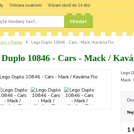
ty
Ochrana soukromí
Vrácení zboží do 14 dnů
Hledat
ars + Planes
Lego Duplo 10846 - Cars - Mack / Kavárna Flo
 Duplo 10846 - Cars - Mack / Kavá
Lego D
Mack, 
Dos
Nej
1 