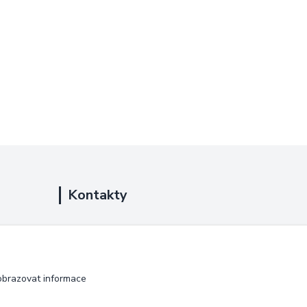
Kontakty
+420 725 889 873
(Po-Ne, 9-18 hod.)
info@duplarna.cz
obrazovat informace