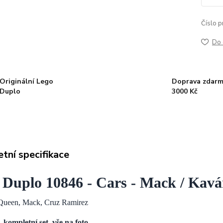
Číslo p
Do 
Originální Lego
Doprava zdarm
Duplo
3000 Kč
tní specifikace
 Duplo 10846 - Cars - Mack / Kavá
Queen, Mack, Cruz Ramirez
, kompletní set
,
vše na foto