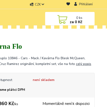
Přihlášení
CZK
0
ks
za
0 Kč
rna Flo
uplo 10846 - Cars - Mack / Kavárna Flo Blesk McQueen,
Cruz Ramirez originální, kompletní set, vše na foto
celý popis
tupnost
není skladem
sme plátci DPH
860 Kč
Momentálně není k dispozici
/
ks