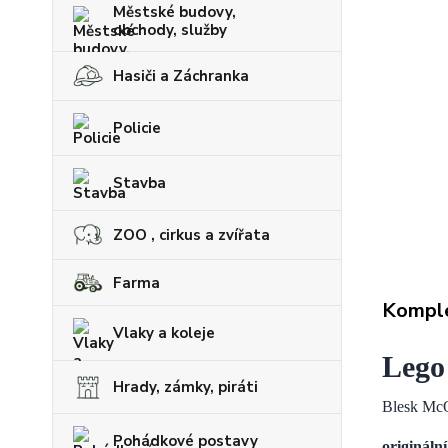
Městské budovy,
obchody, služby
Hasiči a Záchranka
Policie
Stavba
ZOO , cirkus a zvířata
Farma
Komple
Vlaky a koleje
Lego
Hrady, zámky, piráti
Blesk Mc
Pohádkové postavy
originální