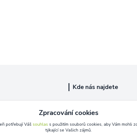
Kde nás najdete
Uhelná 719/5
Zpracování cookies
Říčany, 251 01
eři potřebují Váš
souhlas
s použitím souborů cookies, aby Vám mohli z
Na této adrese není prodejna.
týkající se Vašich zájmů.