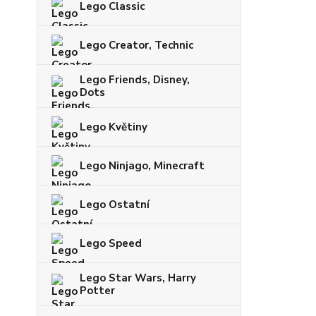
Lego Classic
Lego Creator, Technic
Lego Friends, Disney,
Dots
Lego Květiny
Lego Ninjago, Minecraft
Lego Ostatní
Lego Speed
Lego Star Wars, Harry
Potter