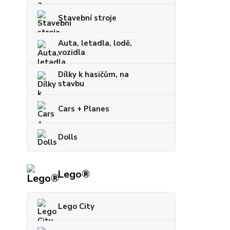
Stavební stroje
Auta, letadla, lodě,
vozidla
Dílky k hasičům, na
stavbu
Cars + Planes
Dolls
Lego®
Lego City