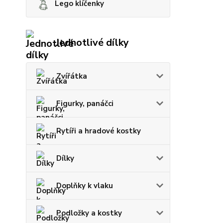
Lego klíčenky
Jednotlivé dílky
Zvířátka
Figurky, panáčci
Rytíři a hradové kostky
Dílky
Doplňky k vlaku
Podložky a kostky