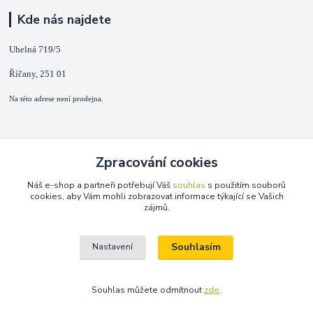
Kde nás najdete
Uhelná 719/5
Říčany, 251 01
Na této adrese není prodejna.
Kontakty
Zpracování cookies
+420 725 889 873
Náš e-shop a partneři potřebují Váš
souhlas
s použitím souborů
(Po-Ne, 9-18 hod.)
cookies, aby Vám mohli zobrazovat informace týkající se Vašich
zájmů.
info@duplarna.cz
Souhlasím
Nastavení
Souhlas můžete odmítnout
zde
.
Vytvořeno na
Eshop-rychle.cz