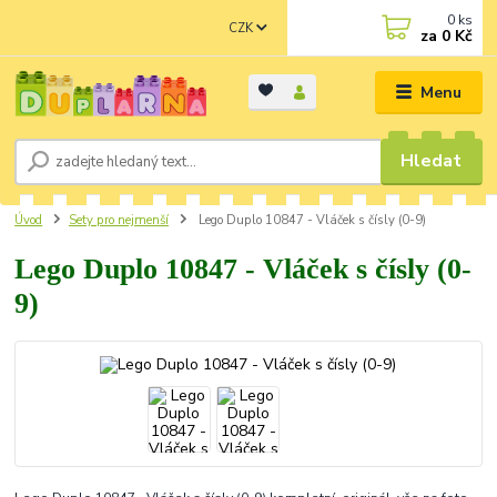
0
ks
CZK
za
0 Kč
Menu
Hledat
Úvod
Sety pro nejmenší
Lego Duplo 10847 - Vláček s čísly (0-9)
Lego Duplo 10847 - Vláček s čísly (0-
9)