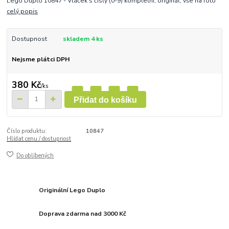
Lego Duplo 10847 - Vláček s čísly (0-9) kompletní, originál, vše na foto
celý popis
Dostupnost
skladem 4 ks
Nejsme plátci DPH
380 Kč
/
ks
Přidat do košíku
Číslo produktu:
10847
Hlídat cenu / dostupnost
Do oblíbených
Originální Lego Duplo
Doprava zdarma nad 3000 Kč