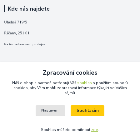
Kde nás najdete
Uhelná 719/5
Říčany, 251 01
Na této adrese není prodejna.
Kontakty
Zpracování cookies
+420 725 889 873
Náš e-shop a partneři potřebují Váš
souhlas
s použitím souborů
(Po-Ne, 9-18 hod.)
cookies, aby Vám mohli zobrazovat informace týkající se Vašich
zájmů.
info@duplarna.cz
Souhlasím
Nastavení
Souhlas můžete odmítnout
zde
.
Vytvořeno na
Eshop-rychle.cz