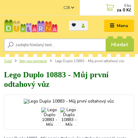
0
ks
CZK
za
0 Kč
Menu
Hledat
Úvod
Sety pro nejmenší
Lego Duplo 10883 - Můj první odtahový vůz
Lego Duplo 10883 - Můj první
odtahový vůz