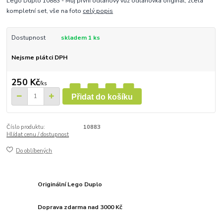
Lego Duplo 10883 - Můj první odtahový vůz odtahovka originál, zcela
kompletní set, vše na foto
celý popis
Dostupnost
skladem 1 ks
Nejsme plátci DPH
250 Kč
/
ks
Přidat do košíku
Číslo produktu:
10883
Hlídat cenu / dostupnost
Do oblíbených
Originální Lego Duplo
Doprava zdarma nad 3000 Kč