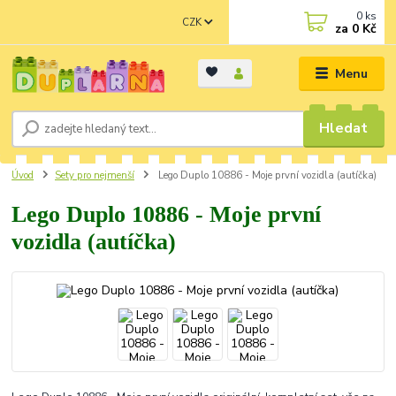
0
ks
CZK
za
0 Kč
Menu
Hledat
Úvod
Sety pro nejmenší
Lego Duplo 10886 - Moje první vozidla (autíčka)
Lego Duplo 10886 - Moje první
vozidla (autíčka)