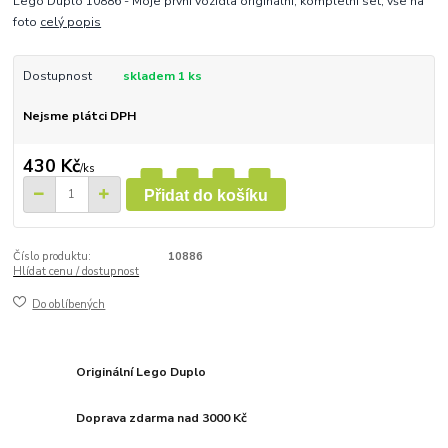
Lego Duplo 10886 - Moje první vozidla originální, kompletní set, vše na
foto
celý popis
Dostupnost
skladem 1 ks
Nejsme plátci DPH
430 Kč
/
ks
Přidat do košíku
Číslo produktu:
10886
Hlídat cenu / dostupnost
Do oblíbených
Originální Lego Duplo
Doprava zdarma nad 3000 Kč