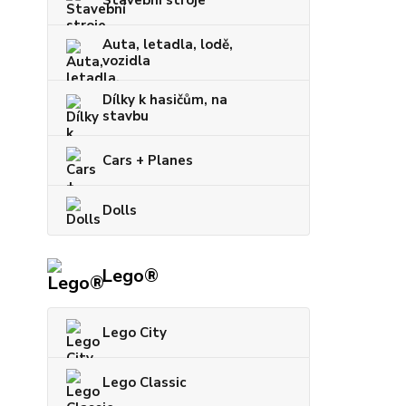
Stavební stroje
Auta, letadla, lodě,
vozidla
Dílky k hasičům, na
stavbu
Cars + Planes
Dolls
Lego®
Lego City
Lego Classic