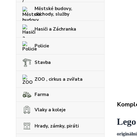
Městské budovy,
obchody, služby
Hasiči a Záchranka
Policie
Stavba
ZOO , cirkus a zvířata
Farma
Komple
Vlaky a koleje
Lego
Hrady, zámky, piráti
originální