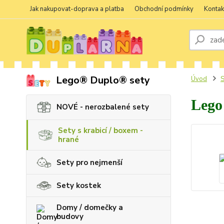
Jak nakupovat-doprava a platba
Obchodní podmínky
Kontak
Lego® Duplo® sety
Úvod
S
Lego
NOVÉ - nerozbalené sety
Sety s krabicí / boxem -
hrané
Sety pro nejmenší
Sety kostek
Domy / domečky a
budovy