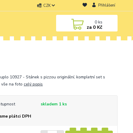
Přihlášení
CZK
0
ks
za
0 Kč
uplo 10927 - Stánek s pizzou originální, kompletní set s
, vše na foto
celý popis
tupnost
skladem 1 ks
sme plátci DPH