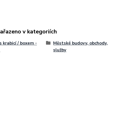
zařazeno v kategoriích
s krabicí / boxem -
Městské budovy, obchody,
é
služby