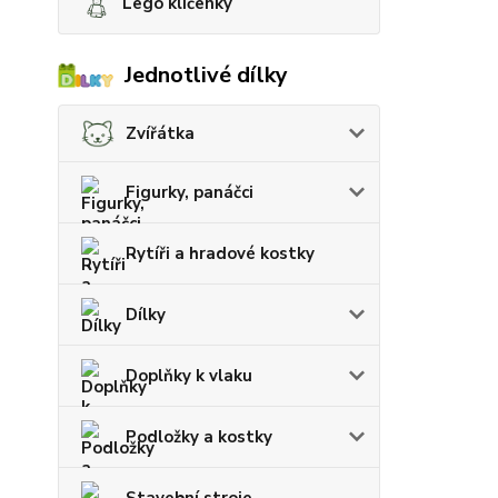
Lego klíčenky
Jednotlivé dílky
Zvířátka
Figurky, panáčci
Rytíři a hradové kostky
Dílky
Doplňky k vlaku
Podložky a kostky