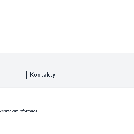
Kontakty
+420 725 889 873
(Po-Ne, 9-18 hod.)
info@duplarna.cz
obrazovat informace