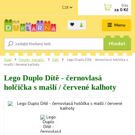
0
ks
CZK
za
0 Kč
Menu
Hledat
Úvod
Figurky, panáčci
Děti
Lego Duplo Dítě - černovlasá holčička s
mašlí / červené kalhoty
Lego Duplo Dítě - černovlasá
holčička s mašlí / červené kalhoty