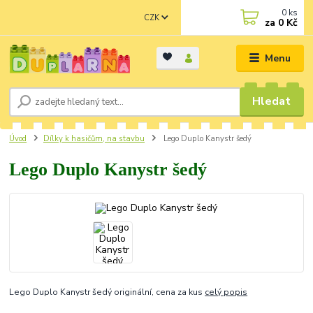
0
ks
CZK
za
0 Kč
Menu
Hledat
Úvod
Dílky k hasičům, na stavbu
Lego Duplo Kanystr šedý
Lego Duplo Kanystr šedý
Lego Duplo Kanystr šedý originální, cena za kus
celý popis