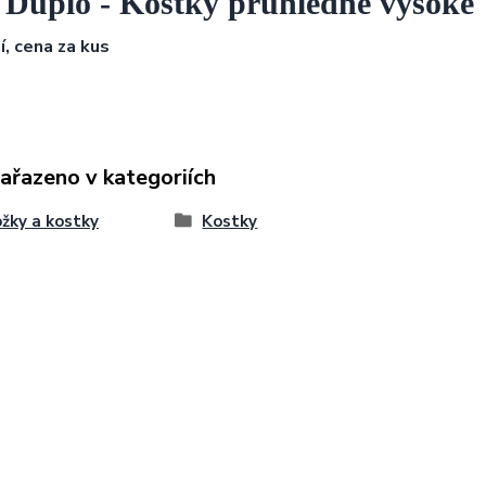
 Duplo - Kostky průhledné vysoké
í, cena za kus
zařazeno v kategoriích
žky a kostky
Kostky