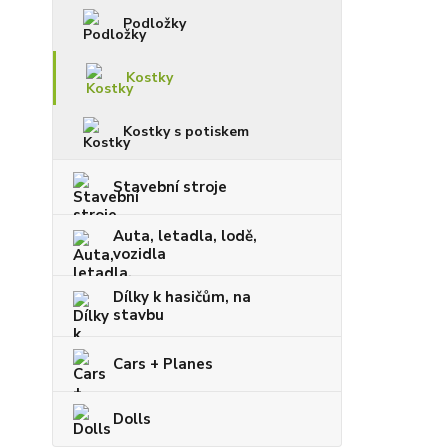
Podložky
Kostky
Kostky s potiskem
Stavební stroje
Auta, letadla, lodě,
vozidla
Dílky k hasičům, na
stavbu
Cars + Planes
Dolls