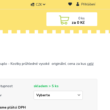
Přihlášení
CZK
0
ks
za
0 Kč
uplo - Kostky průhledné vysoké originální, cena za kus
celý
tupnost
skladem > 5 ks
v
sme plátci DPH