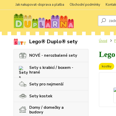
Jak nakupovat-doprava a platba
Obchodní podmínky
Kontak
Lego® Duplo® sety
Úvod
P
Lego
NOVÉ - nerozbalené sety
kostky
Sety s krabicí / boxem -
hrané
Sety pro nejmenší
Sety kostek
Domy / domečky a
budovy