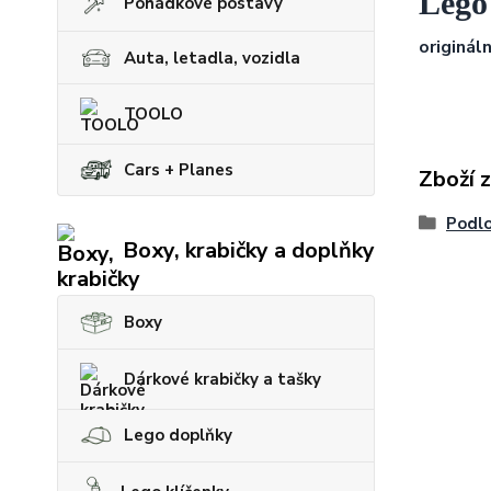
Lego
Pohádkové postavy
origináln
Auta, letadla, vozidla
TOOLO
Cars + Planes
Zboží 
Podlo
Boxy, krabičky a doplňky
Boxy
Dárkové krabičky a tašky
Lego doplňky