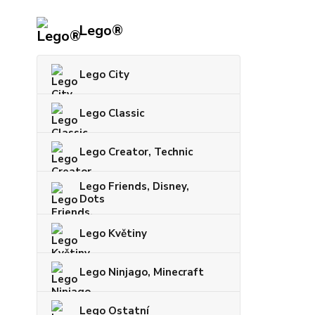
Lego®
Lego City
Lego Classic
Lego Creator, Technic
Lego Friends, Disney,
Dots
Lego Květiny
Lego Ninjago, Minecraft
Lego Ostatní