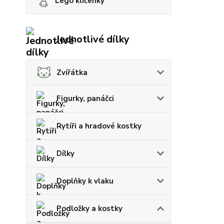
Lego klíčenky
Jednotlivé dílky
Zvířátka
Figurky, panáčci
Rytíři a hradové kostky
Dílky
Doplňky k vlaku
Podložky a kostky