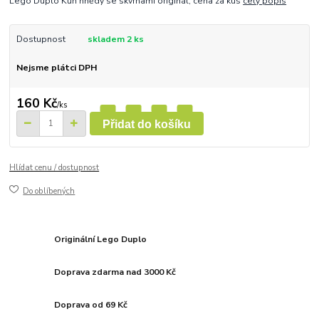
Lego Duplo Kůň hnědý se skvrnami originál, cena za kus
celý popis
Dostupnost
skladem 2 ks
Nejsme plátci DPH
160 Kč
/
ks
Přidat do košíku
Hlídat cenu / dostupnost
Do oblíbených
Originální Lego Duplo
Doprava zdarma nad 3000 Kč
Doprava od 69 Kč