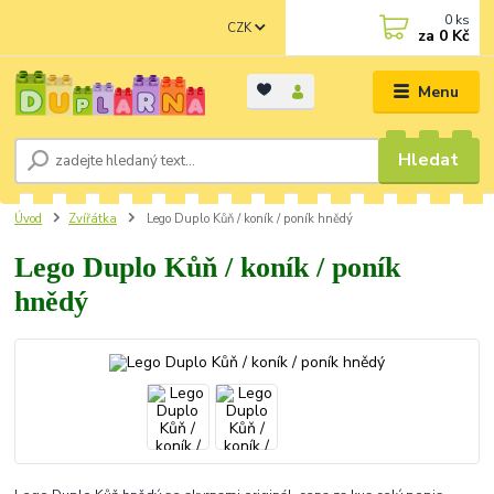
0
ks
CZK
za
0 Kč
Menu
Hledat
Úvod
Zvířátka
Lego Duplo Kůň / koník / poník hnědý
Lego Duplo Kůň / koník / poník
hnědý