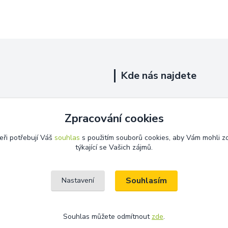
Kde nás najdete
Uhelná 719/5
Zpracování cookies
Říčany, 251 01
eři potřebují Váš
souhlas
s použitím souborů cookies, aby Vám mohli z
Na této adrese není prodejna.
týkající se Vašich zájmů.
Souhlasím
Nastavení
Souhlas můžete odmítnout
zde
.