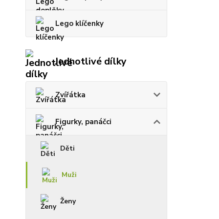
Lego klíčenky
Jednotlivé dílky
Zvířátka
Figurky, panáčci
Děti
Muži
Ženy