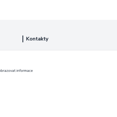
Kontakty
+420 725 889 873
(Po-Ne, 9-18 hod.)
info@duplarna.cz
obrazovat informace
Vytvořeno na
Eshop-rychle.cz