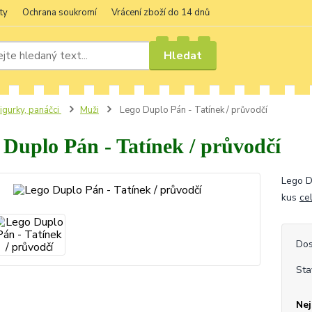
ty
Ochrana soukromí
Vrácení zboží do 14 dnů
Hledat
igurky, panáčci
Muži
Lego Duplo Pán - Tatínek / průvodčí
 Duplo Pán - Tatínek / průvodčí
Lego D
kus
ce
Dos
Sta
Nej