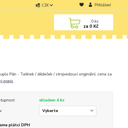
Přihlášení
CZK
0
ks
za
0 Kč
uplo Pán - Tatínek / dědeček / strojvedoucí originální, cena za
lý popis
tupnost
skladem 4 ks
v
sme plátci DPH