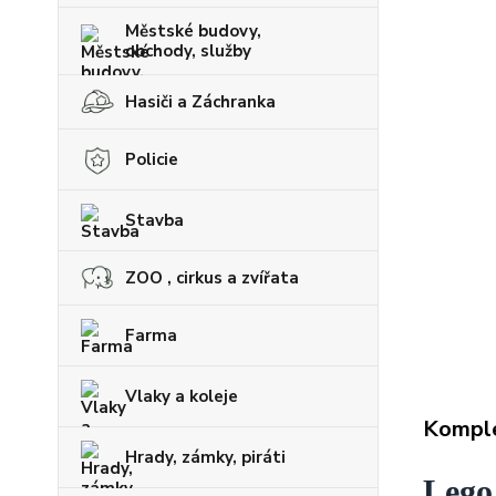
Městské budovy,
obchody, služby
Hasiči a Záchranka
Policie
Stavba
ZOO , cirkus a zvířata
Farma
Vlaky a koleje
Komple
Hrady, zámky, piráti
Lego 