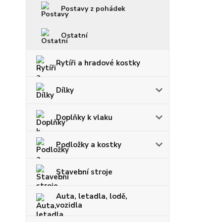
Postavy z pohádek
Ostatní
Rytíři a hradové kostky
Dílky
Doplňky k vlaku
Podložky a kostky
Stavební stroje
Auta, letadla, lodě,
vozidla