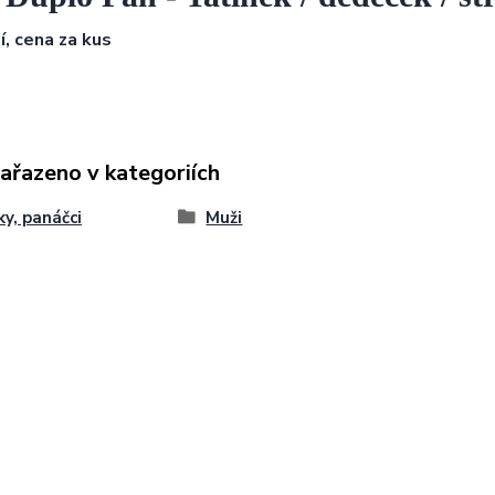
í, cena za kus
zařazeno v kategoriích
ky, panáčci
Muži