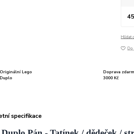
45
Hlídat 
Do 
Originální Lego
Doprava zdarm
Duplo
3000 Kč
tní specifikace
Duplo Pán - Tatínek / dědeček / st