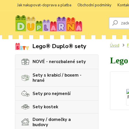
Jak nakupovat-doprava a platba
Obchodní podmínky
Kontak
Lego® Duplo® sety
Úvod
F
Lego
NOVÉ - nerozbalené sety
Sety s krabicí / boxem -
hrané
Sety pro nejmenší
Sety kostek
Domy / domečky a
budovy