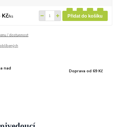
 Kč
/
ks
Přidat do košíku
cenu / dostupnost
oblíbených
a nad
Doprava od 69 Kč
rojvedoucí