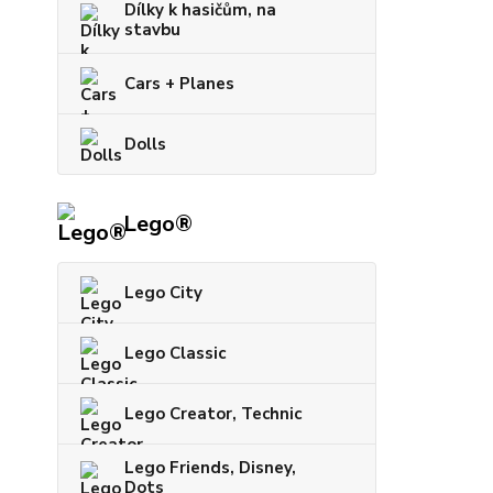
Dílky k hasičům, na
stavbu
Cars + Planes
Dolls
Lego®
Lego City
Lego Classic
Lego Creator, Technic
Lego Friends, Disney,
Dots