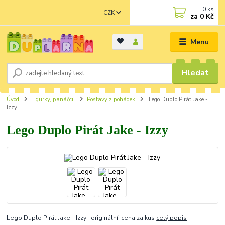
0
ks
CZK
za
0 Kč
Menu
Hledat
Úvod
Figurky, panáčci
Postavy z pohádek
Lego Duplo Pirát Jake -
Izzy
Lego Duplo Pirát Jake - Izzy
Lego Duplo Pirát Jake - Izzy originální, cena za kus
celý popis