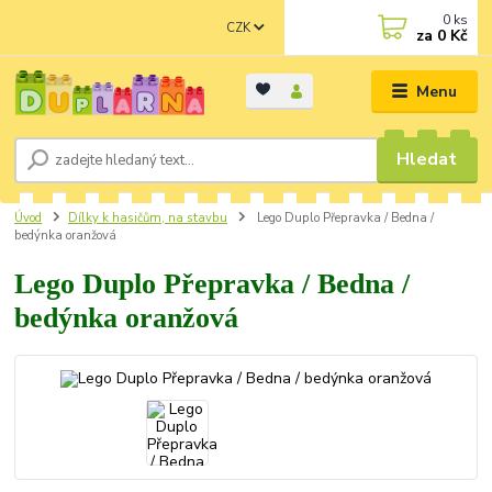
0
ks
CZK
za
0 Kč
Menu
Hledat
Úvod
Dílky k hasičům, na stavbu
Lego Duplo Přepravka / Bedna /
bedýnka oranžová
Lego Duplo Přepravka / Bedna /
bedýnka oranžová