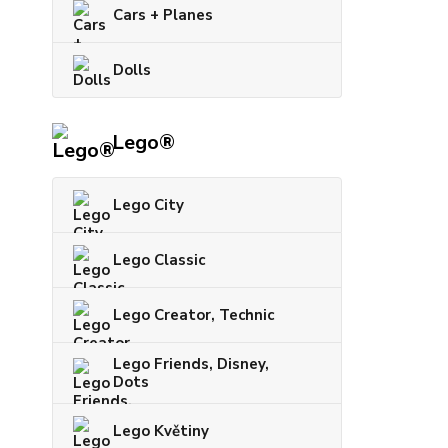
Cars + Planes
Dolls
Lego®
Lego City
Lego Classic
Lego Creator, Technic
Lego Friends, Disney,
Dots
Lego Květiny