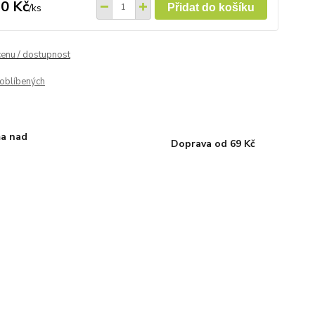
0 Kč
/
ks
Přidat do košíku
cenu / dostupnost
oblíbených
a nad
Doprava od 69 Kč