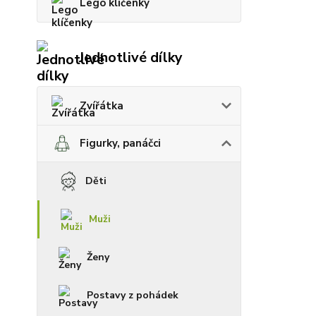
Lego klíčenky
Jednotlivé dílky
Zvířátka
Figurky, panáčci
Děti
Muži
Ženy
Postavy z pohádek