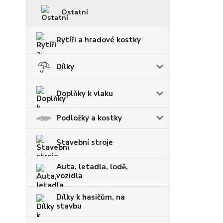
Ostatní
Rytíři a hradové kostky
Dílky
Doplňky k vlaku
Podložky a kostky
Stavební stroje
Auta, letadla, lodě,
vozidla
Dílky k hasičům, na
stavbu