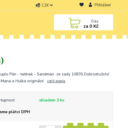
Přihlášení
CZK
0
ks
za
0 Kč
)
uplo Pán - tatínek - Sandman ze sady 10876 Dobrodružství
-Mana a Hulka originální
celý popis
tupnost
skladem 2 ks
sme plátci DPH