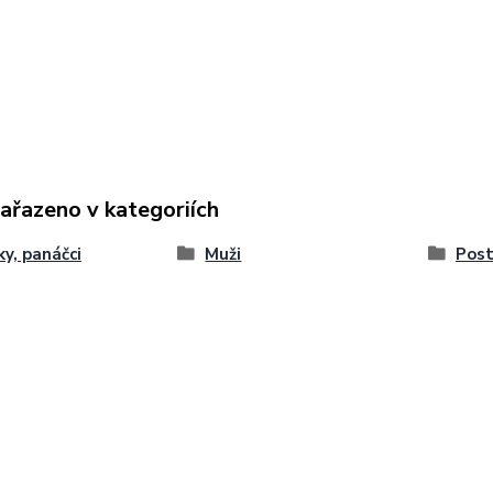
zařazeno v kategoriích
ky, panáčci
Muži
Post