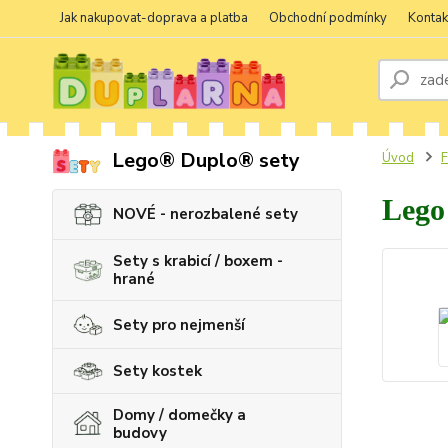
Jak nakupovat-doprava a platba
Obchodní podmínky
Kontak
Lego® Duplo® sety
Úvod
F
Lego
NOVÉ - nerozbalené sety
Sety s krabicí / boxem -
hrané
Sety pro nejmenší
Sety kostek
Domy / domečky a
budovy