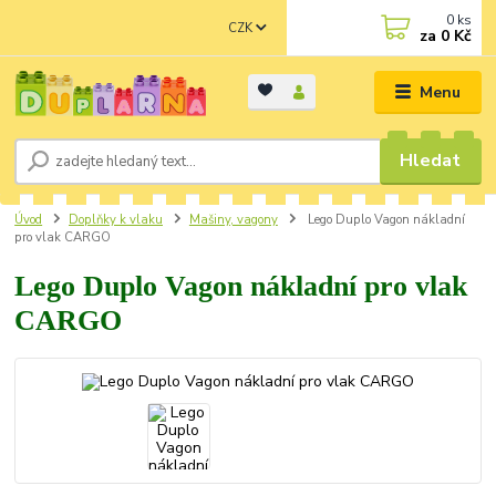
0
ks
CZK
za
0 Kč
Menu
Hledat
Úvod
Doplňky k vlaku
Mašiny, vagony
Lego Duplo Vagon nákladní
pro vlak CARGO
Lego Duplo Vagon nákladní pro vlak
CARGO