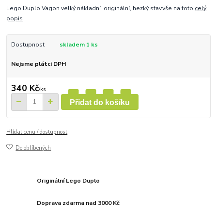
Lego Duplo Vagon velký nákladní originální, hezký stav,vše na foto
celý
popis
Dostupnost
skladem 1 ks
Nejsme plátci DPH
340 Kč
/
ks
Přidat do košíku
Hlídat cenu / dostupnost
Do oblíbených
Originální Lego Duplo
Doprava zdarma nad 3000 Kč