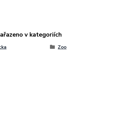
zařazeno v kategoriích
tka
Zoo