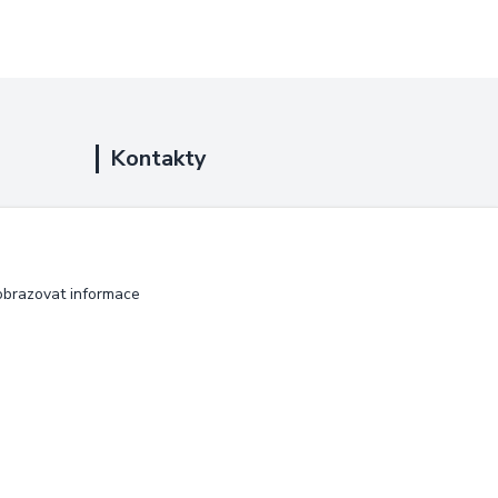
Kontakty
+420 725 889 873
(Po-Ne, 9-18 hod.)
info@duplarna.cz
obrazovat informace
Vytvořeno na
Eshop-rychle.cz