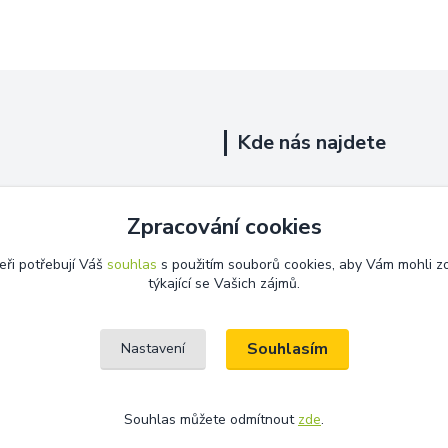
Kde nás najdete
Uhelná 719/5
Zpracování cookies
Říčany, 251 01
eři potřebují Váš
souhlas
s použitím souborů cookies, aby Vám mohli z
Na této adrese není prodejna.
týkající se Vašich zájmů.
Souhlasím
Nastavení
Souhlas můžete odmítnout
zde
.