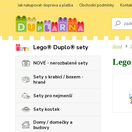
Jak nakupovat-doprava a platba
Obchodní podmínky
Kontak
Lego® Duplo® sety
Úvod
Z
Lego
NOVÉ - nerozbalené sety
Sety s krabicí / boxem -
hrané
Sety pro nejmenší
Sety kostek
Domy / domečky a
budovy