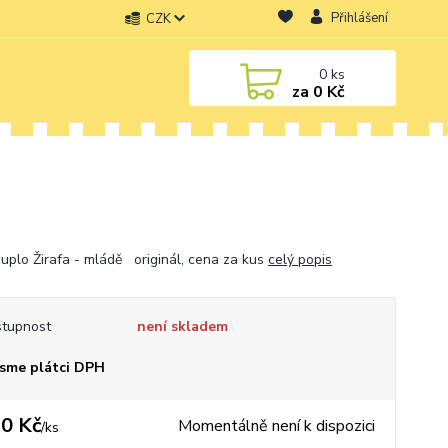
Přihlášení
CZK
0
ks
za
0 Kč
uplo Žirafa - mládě originál, cena za kus
celý popis
tupnost
není skladem
sme plátci DPH
0 Kč
Momentálně není k dispozici
/
ks