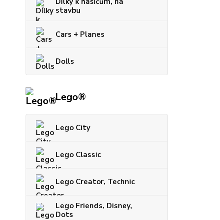
Dílky k hasičům, na
stavbu
Cars + Planes
Dolls
Lego®
Lego City
Lego Classic
Lego Creator, Technic
Lego Friends, Disney,
Dots