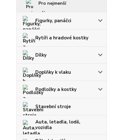
Pro nejmenší
Figurky, panáčci
Rytíři a hradové kostky
Dílky
Doplňky k vlaku
Podložky a kostky
Stavební stroje
Auta, letadla, lodě,
vozidla