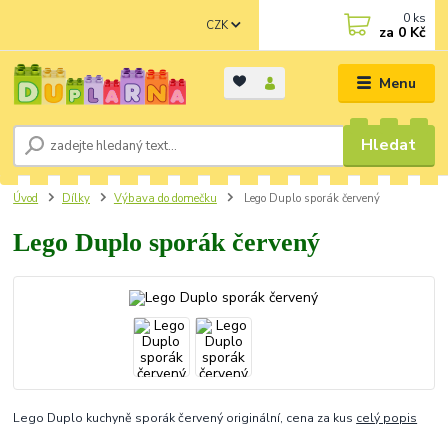
0
ks
CZK
za
0 Kč
Menu
Hledat
Úvod
Dílky
Výbava do domečku
Lego Duplo sporák červený
Lego Duplo sporák červený
Lego Duplo kuchyně sporák červený originální, cena za kus
celý popis