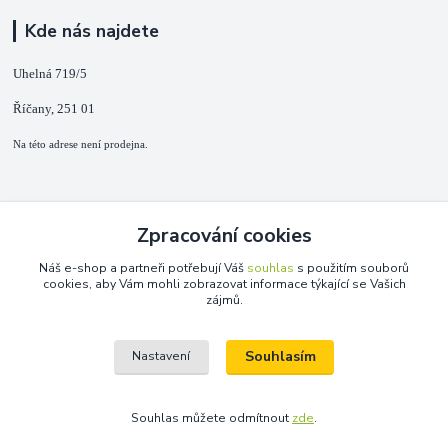
Kde nás najdete
Uhelná 719/5
Říčany, 251 01
Na této adrese není prodejna.
Kontakty
Zpracování cookies
+420 725 889 873
Náš e-shop a partneři potřebují Váš
souhlas
s použitím souborů
(Po-Ne, 9-18 hod.)
cookies, aby Vám mohli zobrazovat informace týkající se Vašich
zájmů.
info@duplarna.cz
Souhlasím
Nastavení
Souhlas můžete odmítnout
zde
.
Vytvořeno na
Eshop-rychle.cz