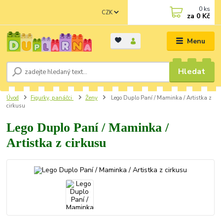
0
ks
CZK
za
0 Kč
Menu
Hledat
Úvod
Figurky, panáčci
Ženy
Lego Duplo Paní / Maminka / Artistka z
cirkusu
Lego Duplo Paní / Maminka /
Artistka z cirkusu