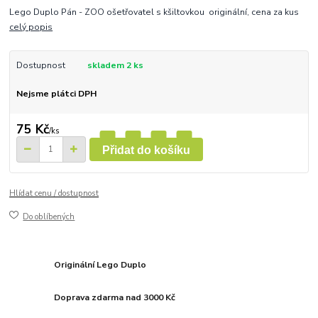
Lego Duplo Pán - ZOO ošetřovatel s kšiltovkou originální, cena za kus
celý popis
Dostupnost
skladem 2 ks
Nejsme plátci DPH
75 Kč
/
ks
Přidat do košíku
Hlídat cenu / dostupnost
Do oblíbených
Originální Lego Duplo
Doprava zdarma nad 3000 Kč