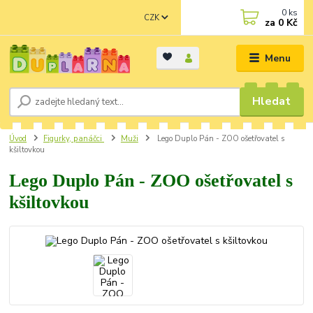
0
ks
CZK
za
0 Kč
Menu
Hledat
Úvod
Figurky, panáčci
Muži
Lego Duplo Pán - ZOO ošetřovatel s
kšiltovkou
Lego Duplo Pán - ZOO ošetřovatel s
kšiltovkou