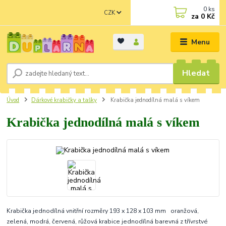
0
ks
CZK
za
0 Kč
Menu
Hledat
Úvod
Dárkové krabičky a tašky
Krabička jednodílná malá s víkem
Krabička jednodílná malá s víkem
Krabička jednodílná vnitřní rozměry 193 x 128 x 103 mm oranžová,
zelená, modrá, červená, růžová krabice jednodílná barevná z třívrstvé