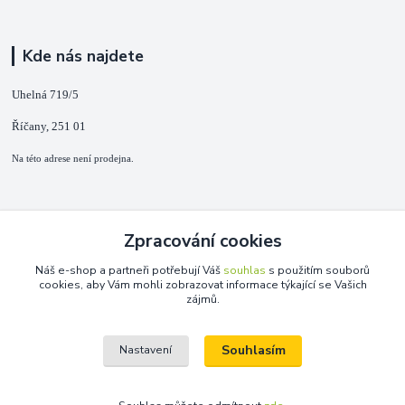
Kde nás najdete
Uhelná 719/5
Říčany, 251 01
Na této adrese není prodejna.
Kontakty
Zpracování cookies
+420 725 889 873
Náš e-shop a partneři potřebují Váš
souhlas
s použitím souborů
(Po-Ne, 9-18 hod.)
cookies, aby Vám mohli zobrazovat informace týkající se Vašich
zájmů.
info@duplarna.cz
Souhlasím
Nastavení