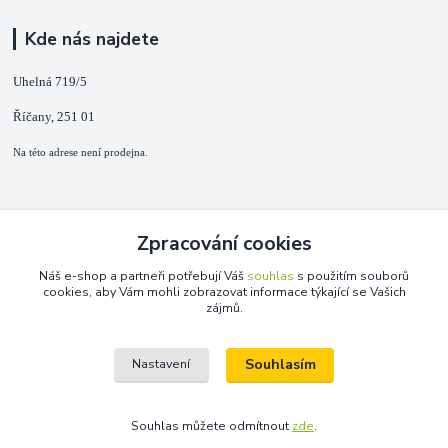
Kde nás najdete
Uhelná 719/5
Říčany, 251 01
Na této adrese není prodejna.
Kontakty
Zpracování cookies
+420 725 889 873
Náš e-shop a partneři potřebují Váš
souhlas
s použitím souborů
(Po-Ne, 9-18 hod.)
cookies, aby Vám mohli zobrazovat informace týkající se Vašich
zájmů.
info@duplarna.cz
Souhlasím
Nastavení
Souhlas můžete odmítnout
zde
.
Vytvořeno na
Eshop-rychle.cz