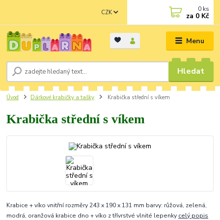
0
ks
CZK
za
0 Kč
Menu
Hledat
Úvod
Dárkové krabičky a tašky
Krabička střední s víkem
Krabička střední s víkem
Krabice + víko vnitřní rozměry 243 x 190 x 131 mm barvy: růžová, zelená,
modrá, oranžová krabice dno + víko z třívrstvé vlnité lepenky
celý popis