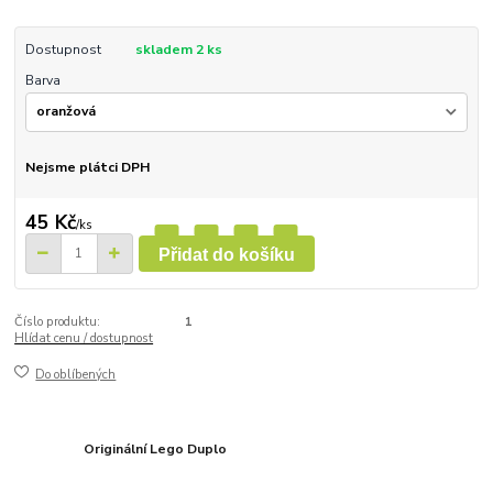
Dostupnost
skladem 2 ks
Barva
Nejsme plátci DPH
45 Kč
/
ks
Přidat do košíku
Číslo produktu:
1
Hlídat cenu / dostupnost
Do oblíbených
Originální Lego Duplo