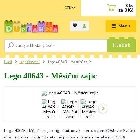
0
ks
CZK
za
0 Kč
Menu
Hledat
Úvod
Lego Ostatní
Lego 40643 - Měsíční zajíc
Lego 40643 - Měsíční zajíc
Lego 40643 - Měsíční zajíc originální, nové - nerozbalené Oslavte Svátek
středu podzimu s tímto detailně propracovaným modelem LEGO®