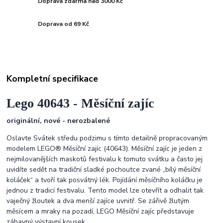
Doprava zdarma nad 3000 Kč
Doprava od 69 Kč
Kompletní specifikace
Lego
40643
- Měsíční zajíc
originální, nové - nerozbalené
Oslavte Svátek středu podzimu s tímto detailně propracovaným
modelem LEGO® Měsíční zajíc (40643). Měsíční zajíc je jeden z
nejmilovanějších maskotů festivalu k tomuto svátku a často jej
uvidíte sedět na tradiční sladké pochoutce zvané „bílý měsíční
koláček“ a tvoří tak posvátný lék. Pojídání měsíčního koláčku je
jednou z tradicí festivalu. Tento model lze otevřít a odhalit tak
vaječný žloutek a dva menší zajíce uvnitř. Se zářivě žlutým
měsícem a mraky na pozadí, LEGO Měsíční zajíc představuje
zábavný výstavní kousek.