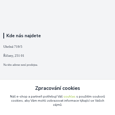
Kde nás najdete
Uhelná 719/5
Říčany, 251 01
Na této adrese není prodejna.
Kontakty
Zpracování cookies
+420 725 889 873
Náš e-shop a partneři potřebují Váš
souhlas
s použitím souborů
(Po-Ne, 9-18 hod.)
cookies, aby Vám mohli zobrazovat informace týkající se Vašich
zájmů.
info@duplarna.cz