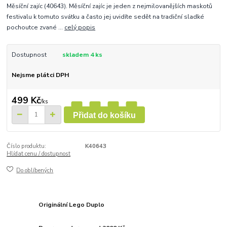
Měsíční zajíc (40643). Měsíční zajíc je jeden z nejmilovanějších maskotů
festivalu k tomuto svátku a často jej uvidíte sedět na tradiční sladké
pochoutce zvané ...
celý popis
Dostupnost
skladem 4 ks
Nejsme plátci DPH
499 Kč
/
ks
Přidat do košíku
Číslo produktu:
K40643
Hlídat cenu / dostupnost
Do oblíbených
Originální Lego Duplo