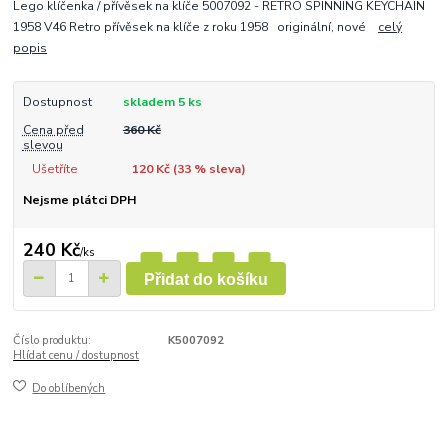
Lego klíčenka / přívěsek na klíče 5007092 - RETRO SPINNING KEYCHAIN
1958 V46 Retro přívěsek na klíče z roku 1958 originální, nové
celý
popis
Dostupnost
skladem 5 ks
Cena před
360 Kč
slevou
Ušetříte
120 Kč (
33
% sleva)
Nejsme plátci DPH
240 Kč
/
ks
Přidat do košíku
Číslo produktu:
K5007092
Hlídat cenu / dostupnost
Do oblíbených