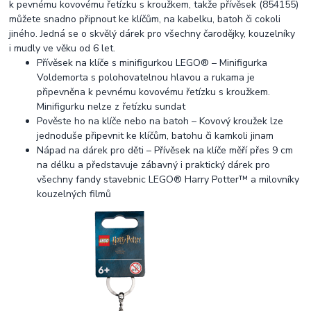
k pevnému kovovému řetízku s kroužkem, takže přívěsek (854155)
můžete snadno připnout ke klíčům, na kabelku, batoh či cokoli
jiného. Jedná se o skvělý dárek pro všechny čarodějky, kouzelníky
i mudly ve věku od 6 let.
Přívěsek na klíče s minifigurkou LEGO® – Minifigurka
Voldemorta s polohovatelnou hlavou a rukama je
připevněna k pevnému kovovému řetízku s kroužkem.
Minifigurku nelze z řetízku sundat
Pověste ho na klíče nebo na batoh – Kovový kroužek lze
jednoduše připevnit ke klíčům, batohu či kamkoli jinam
Nápad na dárek pro děti – Přívěsek na klíče měří přes 9 cm
na délku a představuje zábavný i praktický dárek pro
všechny fandy stavebnic LEGO® Harry Potter™ a milovníky
kouzelných filmů