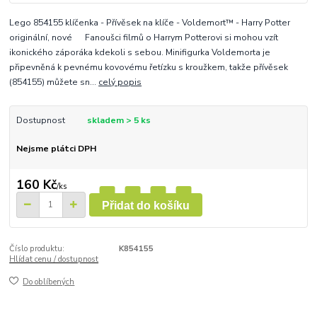
Lego 854155 klíčenka - Přívěsek na klíče - Voldemort™ - Harry Potter
originální, nové Fanoušci filmů o Harrym Potterovi si mohou vzít
ikonického záporáka kdekoli s sebou. Minifigurka Voldemorta je
připevněná k pevnému kovovému řetízku s kroužkem, takže přívěsek
(854155) můžete sn...
celý popis
Dostupnost
skladem > 5 ks
Nejsme plátci DPH
160 Kč
/
ks
Přidat do košíku
Číslo produktu:
K854155
Hlídat cenu / dostupnost
Do oblíbených