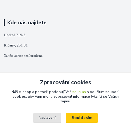
Kde nás najdete
Uhelná 719/5
Říčany, 251 01
Na této adrese není prodejna.
Kontakty
Zpracování cookies
+420 725 889 873
Náš e-shop a partneři potřebují Váš
souhlas
s použitím souborů
(Po-Ne, 9-18 hod.)
cookies, aby Vám mohli zobrazovat informace týkající se Vašich
zájmů.
info@duplarna.cz
Souhlasím
Nastavení