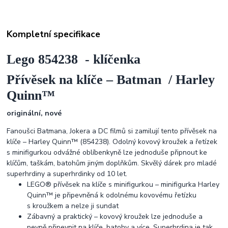
Kompletní specifikace
Lego 854238 - klíčenka
Přívěsek na klíče – Batman / Harley
Quinn™
originální, nové
Fanoušci Batmana, Jokera a DC filmů si zamilují tento přívěsek na
klíče – Harley Quinn™ (854238). Odolný kovový kroužek a řetízek
s minifigurkou odvážné oblíbenkyně lze jednoduše připnout ke
klíčům, taškám, batohům jiným doplňkům. Skvělý dárek pro mladé
superhrdiny a superhrdinky od 10 let.
LEGO® přívěsek na klíče s minifigurkou – minifigurka Harley
Quinn™ je připevněná k odolnému kovovému řetízku
s kroužkem a nelze ji sundat
Zábavný a praktický – kovový kroužek lze jednoduše a
pevně připevnit na klíče, batohy a více. Superhrdina je tak