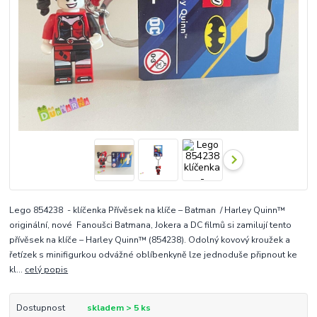
Lego 854238 - klíčenka Přívěsek na klíče – Batman / Harley Quinn™
originální, nové Fanoušci Batmana, Jokera a DC filmů si zamilují tento
přívěsek na klíče – Harley Quinn™ (854238). Odolný kovový kroužek a
řetízek s minifigurkou odvážné oblíbenkyně lze jednoduše připnout ke
kl...
celý popis
Dostupnost
skladem > 5 ks