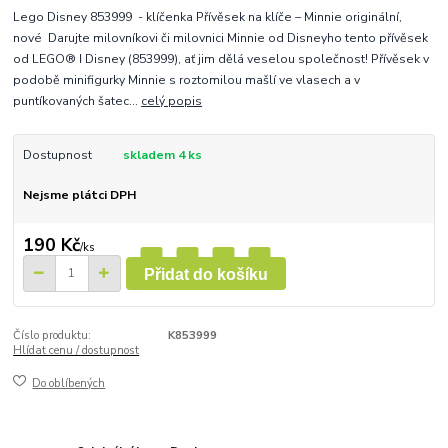
Lego Disney 853999 - klíčenka Přívěsek na klíče – Minnie originální,
nové Darujte milovníkovi či milovnici Minnie od Disneyho tento přívěsek
od LEGO® ǀ Disney (853999), ať jim dělá veselou společnost! Přívěsek v
podobě minifigurky Minnie s roztomilou mašlí ve vlasech a v
puntíkovaných šatec...
celý popis
Dostupnost
skladem 4 ks
Nejsme plátci DPH
190 Kč
/
ks
Přidat do košíku
Číslo produktu:
K853999
Hlídat cenu / dostupnost
Do oblíbených