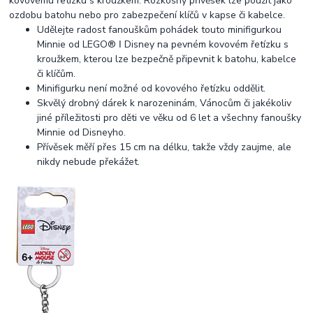
kovovému řetízku s kroužkem. Rozkošný přívěsek lze použít jako
ozdobu batohu nebo pro zabezpečení klíčů v kapse či kabelce.
Udělejte radost fanouškům pohádek touto minifigurkou
Minnie od LEGO® ǀ Disney na pevném kovovém řetízku s
kroužkem, kterou lze bezpečně připevnit k batohu, kabelce
či klíčům.
Minifigurku není možné od kovového řetízku oddělit.
Skvělý drobný dárek k narozeninám, Vánocům či jakékoliv
jiné příležitosti pro děti ve věku od 6 let a všechny fanoušky
Minnie od Disneyho.
Přívěsek měří přes 15 cm na délku, takže vždy zaujme, ale
nikdy nebude překážet.