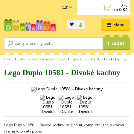
0
ks
CZK
za
0 Kč
Menu
Hledat
Úvod
Sety s krabicí / boxem - hrané
Lego Duplo 10581 - Divoké kachny
Lego Duplo 10581 - Divoké kachny
Lego Duplo 10581 - Divoké kachny originální, kompletní set, s krabicí,
vše na foto
celý popis