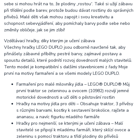
sebe si mohou hrát na to, že plodiny „rostou“. Také si užijí zábavu
při třídění podle barev, protože budou dávat rostliny do správných
přívěsů. Malé děti však mohou zapojit i svou kreativitu a
schopnost sebevyjádření, aby pomíchaly barvy podle sebe nebo
změnily obličeje, jak se jim zlíbí!
Vzdělávací hračky, díky kterým je učení zábava
Všechny hračky LEGO DUPLO jsou odborně navržené tak, aby
přinášely zábavné příběhy, pestré barvy, zajímavé postavy a
spoustu detailů, které podnítí rozvoj dovedností malých stavitelů.
Tento model je kompatibilní s dalšími stavebnicemi z řady Moje
první na motivy farmaření a se všemi modely LEGO DUPLO.
Farmaření pro malé milovníky jídla – LEGO® DUPLO® Můj
první traktor se zeleninou a ovocem (10982) rozvíjí jemné
motorické dovednosti a učí děti o pěstování rostlin
Hračky na motivy jídla pro děti – Obsahuje traktor, 3 přívěsy
s různými barvami, kostky k sestavení brokolice, rajčete a
ananasu, a navíc figurku mladého farmáře
Hračky pro nejmenší, se kterými je učení zábava – Malí
stavitelé se připojí k mladému farmáři, který sklízí ovoce a
zeleninu s pomocí traktoru a třídí plodiny do přívěsů