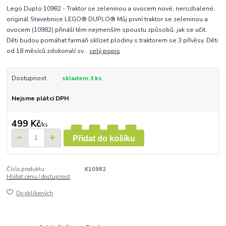
Lego Duplo 10982 - Traktor se zeleninou a ovocem nové, nerozbalené,
originál Stavebnice LEGO® DUPLO® Můj první traktor se zeleninou a
ovocem (10982) přináší těm nejmenším spoustu způsobů, jak se učit.
Děti budou pomáhat farmáři sklízet plodiny s traktorem se 3 přívěsy. Děti
od 18 měsíců zdokonalí sv...
celý popis
Dostupnost
skladem 3 ks
Nejsme plátci DPH
499 Kč
/
ks
Přidat do košíku
Číslo produktu:
K10982
Hlídat cenu / dostupnost
Do oblíbených