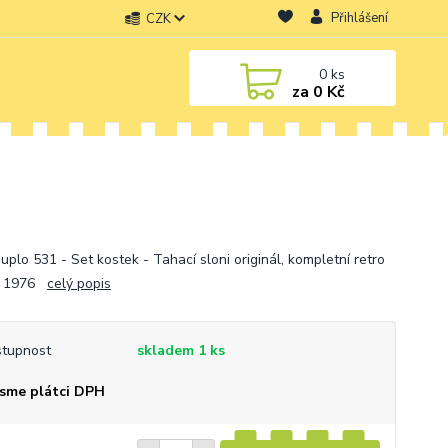
Přihlášení
CZK
0
ks
za
0 Kč
uplo 531 - Set kostek - Tahací sloni originál, kompletní retro
r. 1976
celý popis
tupnost
skladem 1 ks
sme plátci DPH