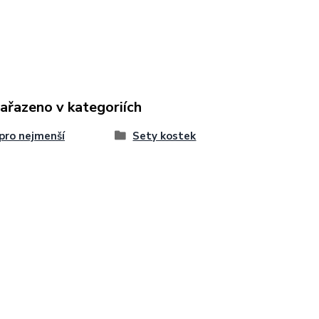
zařazeno v kategoriích
pro nejmenší
Sety kostek