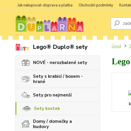
Jak nakupovat-doprava a platba
Obchodní podmínky
Kontak
Lego® Duplo® sety
Úvod
S
Lego 
NOVÉ - nerozbalené sety
Sety s krabicí / boxem -
hrané
Sety pro nejmenší
Sety kostek
Domy / domečky a
budovy