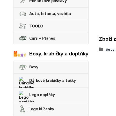
Pohádkové postavy
Auta, letadla, vozidla
TOOLO
Zboží 
Cars + Planes
Sety 
Boxy, krabičky a doplňky
Boxy
Dárkové krabičky a tašky
Lego doplňky
Lego klíčenky