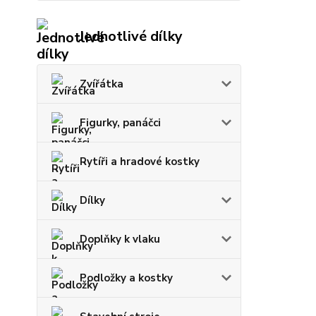
Jednotlivé dílky
Zvířátka
Figurky, panáčci
Rytíři a hradové kostky
Dílky
Doplňky k vlaku
Podložky a kostky