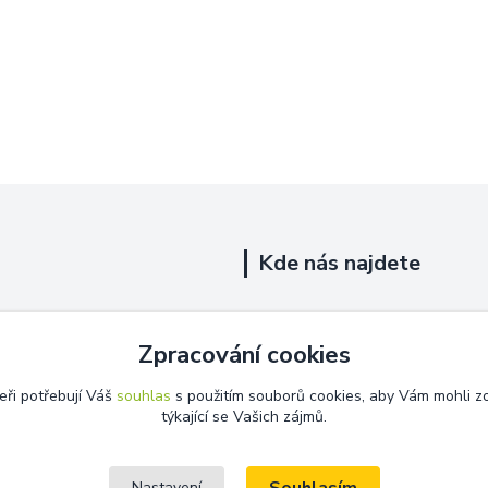
Kde nás najdete
Uhelná 719/5
Zpracování cookies
Říčany, 251 01
eři potřebují Váš
souhlas
s použitím souborů cookies, aby Vám mohli z
Na této adrese není prodejna.
týkající se Vašich zájmů.
Nastavení