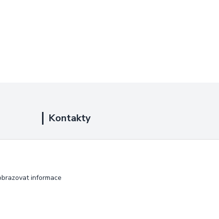
Kontakty
+420 725 889 873
(Po-Ne, 9-18 hod.)
info@duplarna.cz
obrazovat informace