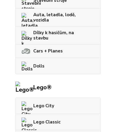
Stavební stroje
Auta, letadla, lodě,
vozidla
Dílky k hasičům, na
stavbu
Cars + Planes
Dolls
Lego®
Lego City
Lego Classic