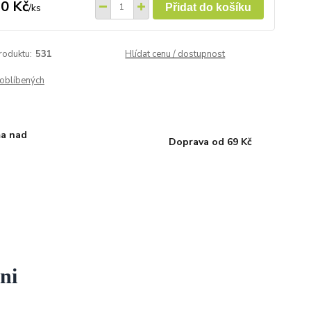
0 Kč
/
ks
Přidat do košíku
roduktu:
531
Hlídat cenu / dostupnost
oblíbených
a nad
Doprava od 69 Kč
ni