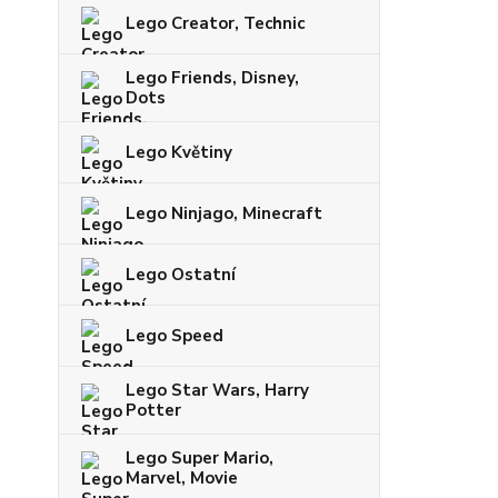
Lego Creator, Technic
Lego Friends, Disney,
Dots
Lego Květiny
Lego Ninjago, Minecraft
Lego Ostatní
Lego Speed
Lego Star Wars, Harry
Potter
Lego Super Mario,
Marvel, Movie