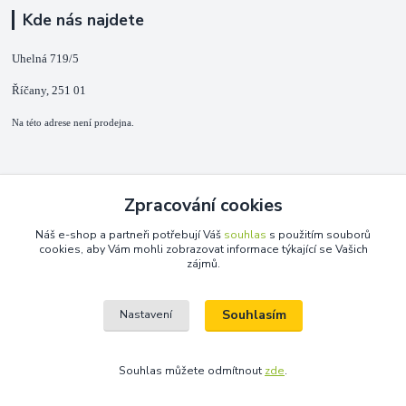
Kde nás najdete
Uhelná 719/5
Říčany, 251 01
Na této adrese není prodejna.
Kontakty
Zpracování cookies
+420 725 889 873
Náš e-shop a partneři potřebují Váš
souhlas
s použitím souborů
(Po-Ne, 9-18 hod.)
cookies, aby Vám mohli zobrazovat informace týkající se Vašich
zájmů.
info@duplarna.cz
Souhlasím
Nastavení
Souhlas můžete odmítnout
zde
.
Vytvořeno na
Eshop-rychle.cz