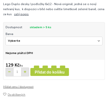
Lego Duplo desky / podložky 6x12 - Nová originál, jedná se o nový
nehraný kus, k dispozici v bílé nebo světle limetkově zelené barvě, cena
za kus
celý popis
Dostupnost
skladem > 5 ks
Barva
Nejsme plátci DPH
129 Kč
/
ks
Přidat do košíku
Hlídat cenu / dostupnost
Do oblíbených