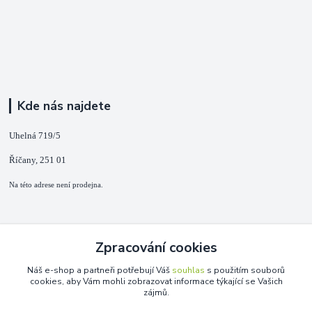
Kde nás najdete
Uhelná 719/5
Říčany, 251 01
Na této adrese není prodejna.
Kontakty
Zpracování cookies
+420 725 889 873
Náš e-shop a partneři potřebují Váš
souhlas
s použitím souborů
(Po-Ne, 9-18 hod.)
cookies, aby Vám mohli zobrazovat informace týkající se Vašich
zájmů.
info@duplarna.cz