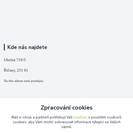
Kde nás najdete
Uhelná 719/5
Říčany, 251 01
Na této adrese není prodejna.
Kontakty
Zpracování cookies
+420 725 889 873
Náš e-shop a partneři potřebují Váš
souhlas
s použitím souborů
(Po-Ne, 9-18 hod.)
cookies, aby Vám mohli zobrazovat informace týkající se Vašich
zájmů.
info@duplarna.cz