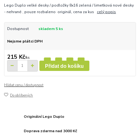
Lego Duplo velké desky / podložky 8x16 zelená / limetková nové desky
- nehrané , pouze rozbaleno originál, cena za kus
celý popis
Dostupnost
skladem 5 ks
Nejsme plátci DPH
215 Kč
/
ks
Přidat do košíku
Hlídat cenu / dostupnost
Do oblíbených
Originální Lego Duplo
Doprava zdarma nad 3000 Kč