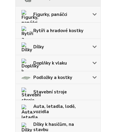
Figurky, panáčci
Rytíři a hradové kostky
Dílky
Doplňky k vlaku
Podložky a kostky
Stavební stroje
Auta, letadla, lodě,
vozidla
Dílky k hasičům, na
stavbu