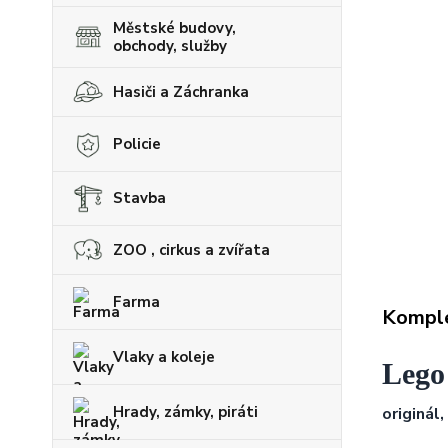
Městské budovy,
obchody, služby
Hasiči a Záchranka
Policie
Stavba
ZOO , cirkus a zvířata
Farma
Komple
Vlaky a koleje
Lego
Hrady, zámky, piráti
originál,