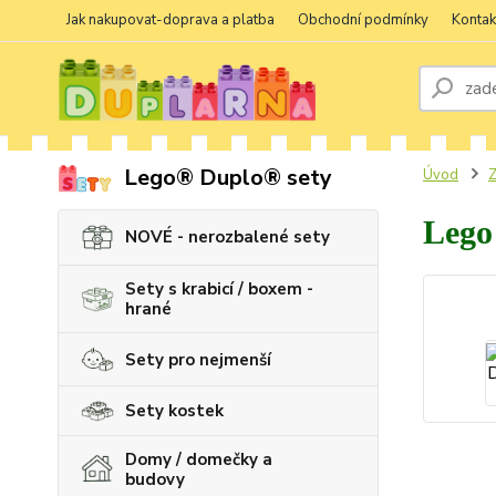
Jak nakupovat-doprava a platba
Obchodní podmínky
Kontak
Lego® Duplo® sety
Úvod
Z
Lego
NOVÉ - nerozbalené sety
Sety s krabicí / boxem -
hrané
Sety pro nejmenší
Sety kostek
Domy / domečky a
budovy