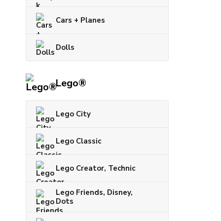
Cars + Planes
Dolls
Lego®
Lego City
Lego Classic
Lego Creator, Technic
Lego Friends, Disney,
Dots