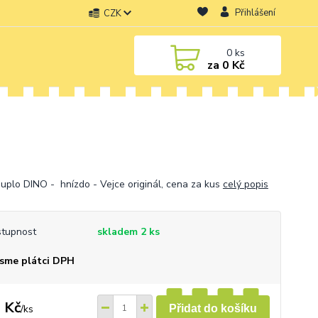
Přihlášení
CZK
0
ks
za
0 Kč
uplo DINO - hnízdo - Vejce originál, cena za kus
celý popis
tupnost
skladem 2 ks
sme plátci DPH
 Kč
/
ks
Přidat do košíku