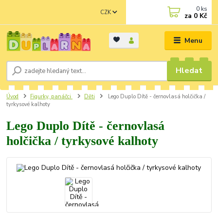
0
ks
CZK
za
0 Kč
Menu
Hledat
Úvod
Figurky, panáčci
Děti
Lego Duplo Dítě - černovlasá holčička /
tyrkysové kalhoty
Lego Duplo Dítě - černovlasá
holčička / tyrkysové kalhoty