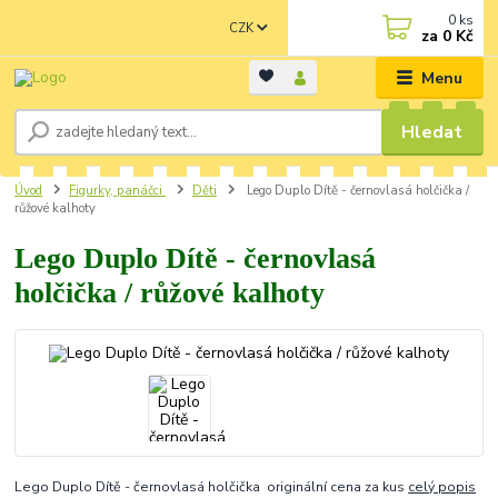
0
ks
CZK
za
0 Kč
Menu
Hledat
Úvod
Figurky, panáčci
Děti
Lego Duplo Dítě - černovlasá holčička /
růžové kalhoty
Lego Duplo Dítě - černovlasá
holčička / růžové kalhoty
Lego Duplo Dítě - černovlasá holčička originální cena za kus
celý popis