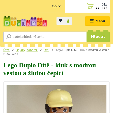
0
ks
CZK
za
0 Kč
Menu
Hledat
Úvod
Figurky, panáčci
Děti
Lego Duplo Dítě - kluk s modrou vestou a
žlutou čepicí
Lego Duplo Dítě - kluk s modrou
vestou a žlutou čepicí