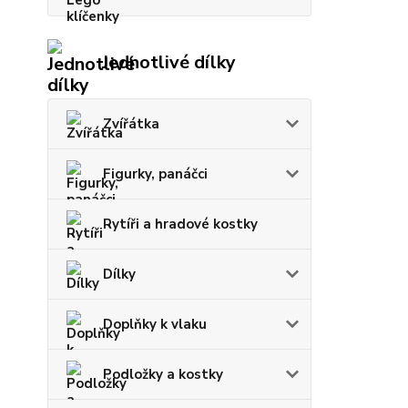
Jednotlivé dílky
Zvířátka
Figurky, panáčci
Rytíři a hradové kostky
Dílky
Doplňky k vlaku
Podložky a kostky