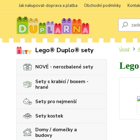
Jak nakupovat-doprava a platba
Obchodní podmínky
Kontak
Lego® Duplo® sety
Úvod
A
Lego
NOVÉ - nerozbalené sety
Sety s krabicí / boxem -
hrané
Sety pro nejmenší
Sety kostek
Domy / domečky a
budovy