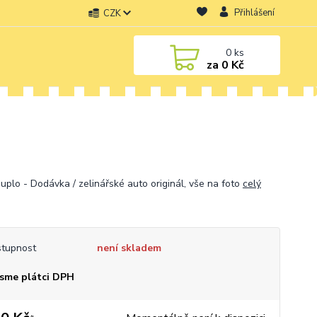
Přihlášení
CZK
0
ks
za
0 Kč
uplo - Dodávka / zelinářské auto originál, vše na foto
celý
tupnost
není skladem
sme plátci DPH