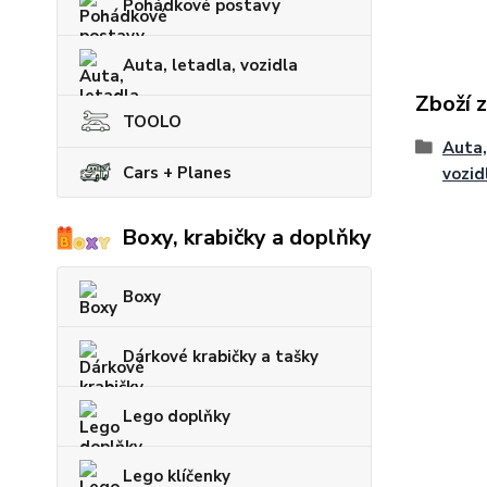
Pohádkové postavy
Auta, letadla, vozidla
Zboží 
TOOLO
Auta,
Cars + Planes
vozid
Boxy, krabičky a doplňky
Boxy
Dárkové krabičky a tašky
Lego doplňky
Lego klíčenky