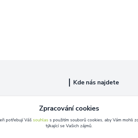
Kde nás najdete
Uhelná 719/5
Zpracování cookies
Říčany, 251 01
eři potřebují Váš
souhlas
s použitím souborů cookies, aby Vám mohli z
Na této adrese není prodejna.
týkající se Vašich zájmů.