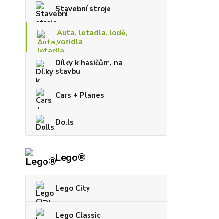
Stavební stroje
Auta, letadla, lodě,
vozidla
Dílky k hasičům, na
stavbu
Cars + Planes
Dolls
Lego®
Lego City
Lego Classic