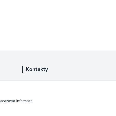
Kontakty
+420 725 889 873
(Po-Ne, 9-18 hod.)
info@duplarna.cz
obrazovat informace