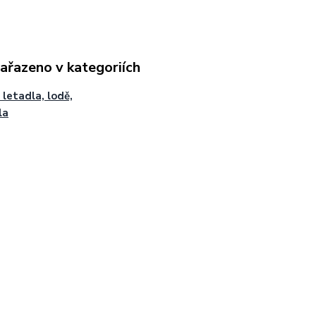
zařazeno v kategoriích
 letadla, lodě,
la