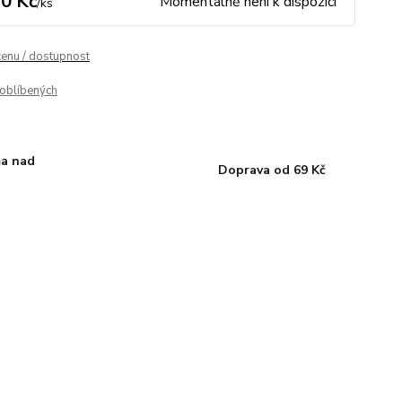
0 Kč
Momentálně není k dispozici
/
ks
cenu / dostupnost
oblíbených
a nad
Doprava od 69 Kč