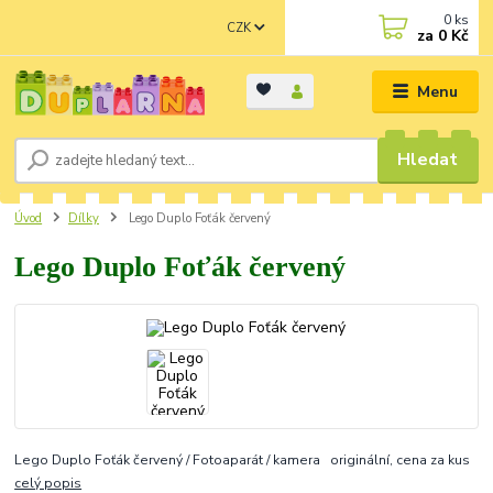
0
ks
CZK
za
0 Kč
Menu
Hledat
Úvod
Dílky
Lego Duplo Foťák červený
Lego Duplo Foťák červený
Lego Duplo Foťák červený / Fotoaparát / kamera originální, cena za kus
celý popis