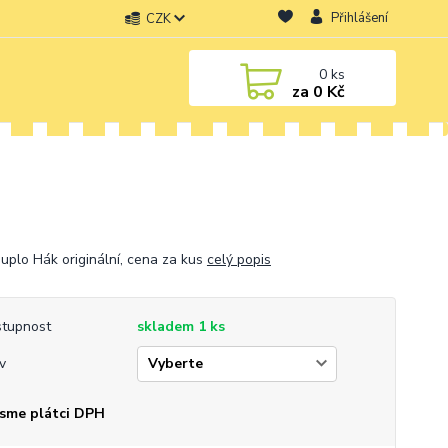
Přihlášení
CZK
0
ks
za
0 Kč
uplo Hák originální, cena za kus
celý popis
tupnost
skladem 1 ks
v
sme plátci DPH