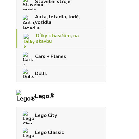
Stavební stroje
Auta, letadla, lodě,
vozidla
Dílky k hasičům, na
stavbu
Cars + Planes
Dolls
Lego®
Lego City
Lego Classic