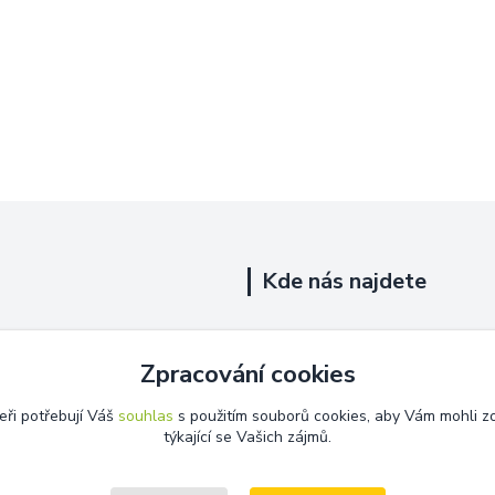
Kde nás najdete
Uhelná 719/5
Zpracování cookies
Říčany, 251 01
eři potřebují Váš
souhlas
s použitím souborů cookies, aby Vám mohli z
Na této adrese není prodejna.
týkající se Vašich zájmů.