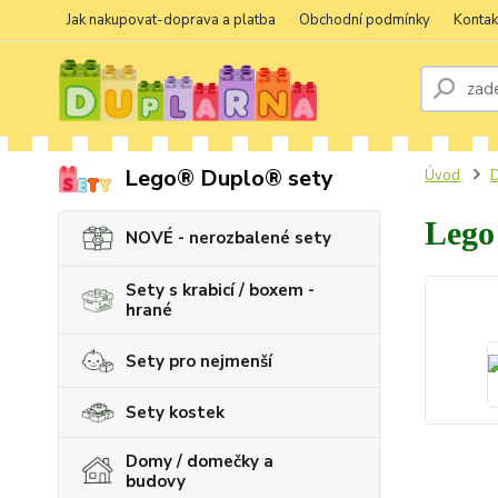
Jak nakupovat-doprava a platba
Obchodní podmínky
Kontak
Lego® Duplo® sety
Úvod
D
Lego
NOVÉ - nerozbalené sety
Sety s krabicí / boxem -
hrané
Sety pro nejmenší
Sety kostek
Domy / domečky a
budovy