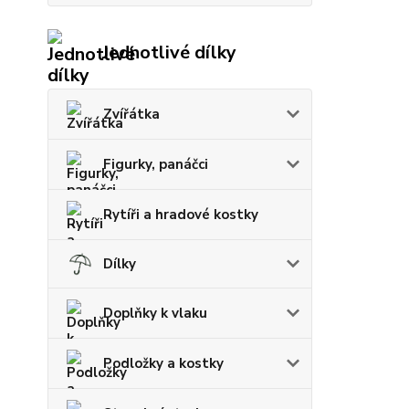
Jednotlivé dílky
Zvířátka
Figurky, panáčci
Rytíři a hradové kostky
Dílky
Doplňky k vlaku
Podložky a kostky