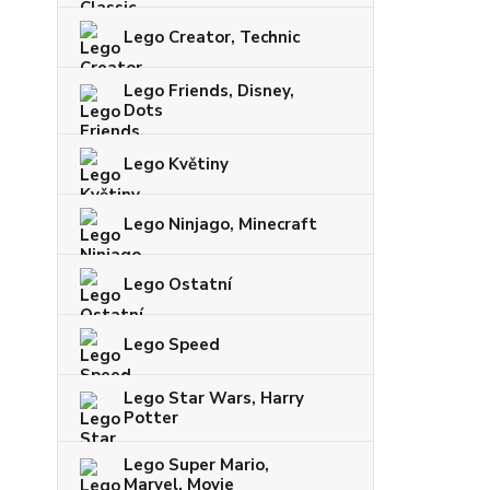
Lego Creator, Technic
Lego Friends, Disney,
Dots
Lego Květiny
Lego Ninjago, Minecraft
Lego Ostatní
Lego Speed
Lego Star Wars, Harry
Potter
Lego Super Mario,
Marvel, Movie