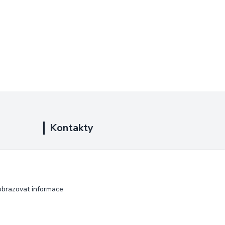
Kontakty
+420 725 889 873
(Po-Ne, 9-18 hod.)
info@duplarna.cz
obrazovat informace