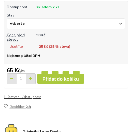
Dostupnost
skladem 2 ks
Stav
Cena před
90 Kč
slevou
Ušetříte
25 Kč (
28
% sleva)
Nejsme plátci DPH
65 Kč
/
ks
Přidat do košíku
Hlídat cenu / dostupnost
Do oblíbených
Originální Lego Duplo