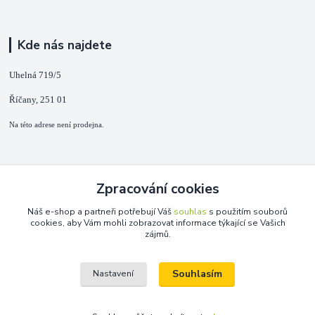
Kde nás najdete
Uhelná 719/5
Říčany, 251 01
Na této adrese není prodejna.
Kontakty
Zpracování cookies
+420 725 889 873
Náš e-shop a partneři potřebují Váš
souhlas
s použitím souborů
(Po-Ne, 9-18 hod.)
cookies, aby Vám mohli zobrazovat informace týkající se Vašich
zájmů.
info@duplarna.cz
Souhlasím
Nastavení