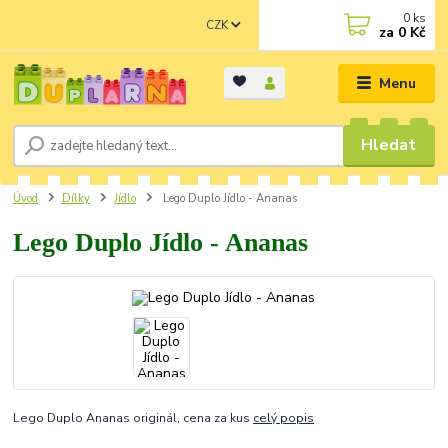
0
ks
CZK
za
0 Kč
Menu
Hledat
Úvod
Dílky
Jídlo
Lego Duplo Jídlo - Ananas
Lego Duplo Jídlo - Ananas
Lego Duplo Ananas originál, cena za kus
celý popis