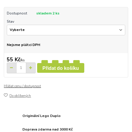
Dostupnost
skladem 2 ks
Stav
Nejsme plátci DPH
55 Kč
/
ks
Přidat do košíku
Hlídat cenu / dostupnost
Do oblíbených
Originální Lego Duplo
Doprava zdarma nad 3000 Kč