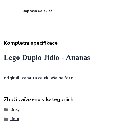
Doprava od 69 Kč
Kompletní specifikace
Lego Duplo Jídlo - Ananas
originál, cena ta celek, vše na foto
Zboží zařazeno v kategoriích
Dílky
Jídlo