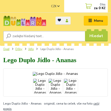
0
ks
CZK
za
0 Kč
Menu
Hledat
Úvod
Dílky
Jídlo
Lego Duplo Jídlo - Ananas
Lego Duplo Jídlo - Ananas
Lego Duplo Jídlo - Ananas originál, cena ta celek, vše na foto
celý
popis